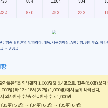
426
834
1,284
304
1
42.4
87.0
49.3
22.3
11
감염증, E형간염, 말라리아, 매독, 세균성이질, A형간염, 장티푸스, 파라
 ~ 8.31.)
현황
 의사환자분율*은 외래환자 1,000명당 6.4명으로, 전주(6.0명)
000명)와 13~18세(8.7명/1,000명)에서 높게 나타났다.
 의사환자 수/총 진료환자 수 x 1,000명
3주) 5.8명 → (34주) 6.0명 → (35주) 6.4명