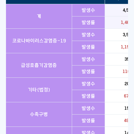
발생수
4,525
계
발생률
1,468.
발생수
3,550
코로나바이러스감염증-19
발생률
1,152.
발생수
358
급성호흡기감염증
발생률
116.2
발생수
208
기타(법정)
발생률
67.5
발생수
151
수족구병
발생률
49.0
발생수
141