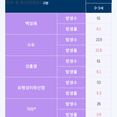
(단위: 명, 명/10만명당)
구분
0~3세
발생수
61
백일해
발생률
6.1
발생수
219
수두
발생률
21.8
발생수
61
성홍열
발생률
6.1
발생수
53
유행성이하선염
발생률
5.3
발생수
26
기타*
발생률
2.6