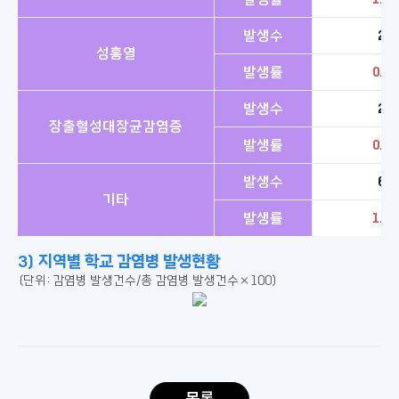
발생수
2
성홍열
발생률
0.6
발생수
2
장출혈성대장균감염증
발생률
0.6
발생수
6
기타
발생률
1.9
3) 지역별 학교 감염병 발생현황
(단위: 감염병 발생건수/총 감염병 발생건수×100)