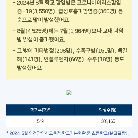
2024년 8월 학교 감염병은 코로나바이러스감염
증-19(3,550명), 급성호흡기감염증(360명) 등
순으로 많이 발생했어요.
8월(4,525명)에는 7월(1,964명)보다 교내 감염
병 발생이 증가했어요.
그 밖에 기타법정(208명), 수족구병(151명), 백일
해(141명), 인플루엔자(66명), 수두(18명) 등도
발생했어요.
학교 수(교)*
학생 수(명)
549
308,165
* 2024. 5월 인천광역시교육청 학교기본현황 중 초등학교(분교포함),