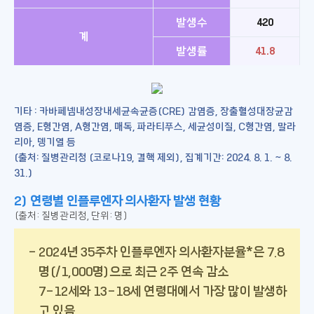
발생수
420
계
발생률
41.8
기타 : 카바페넴내성장내세균속균증(CRE) 감염증, 장출혈성대장균감
염증, E형간염, A형간염, 매독, 파라티푸스, 세균성이질, C형간염, 말라
리아, 뎅기열 등
(출처: 질병관리청 (코로나19, 결핵 제외), 집계기간: 2024. 8. 1. ~ 8.
31.)
2) 연령별 인플루엔자 의사환자 발생 현황
(출처: 질병관리청, 단위: 명)
2024년 35주차 인플루엔자 의사환자분율*은 7.8
명(/1,000명)으로 최근 2주 연속 감소
7-12세와 13-18세 연령대에서 가장 많이 발생하
고 있음.