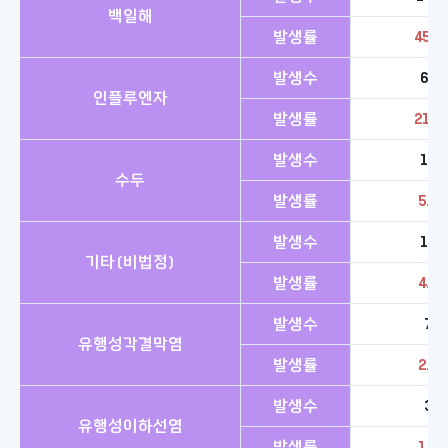
백일해
발생률
45.8
발생수
65
인플루엔자
발생률
21.1
발생수
18
수두
발생률
5.8
발생수
14
기타(비법정)
발생률
4.5
발생수
7
유행성각결막염
발생률
2.3
발생수
3
유행성이하선염
발생률
1.0